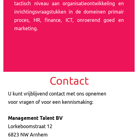
tactisch niveau aan organisatieontwikkeling en
inrichtingsvraagstukken in de domeinen primair
proces, HR, finance, ICT, onroerend goed en
marketing.
Contact
U kunt vrijblijvend contact met ons opnemen
voor vragen of voor een kennismaking:
Management Talent BV
Lorkeboomstraat 12
6823 NW Arnhem