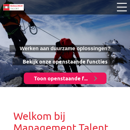
Duurzaam Ontwikkelen
Duurzaam Leiderschap
Ons model duurzaam ontwikkelen
Duurzaam Verbinden
Individu
Duurzaam Faciliteren
Team
Opdrachtgevers
Werken aan duurzame oplossingen?
Organisatie
Bekijk onze openstaande functies
Toon openstaande functies
Welkom bij
Management Talent,